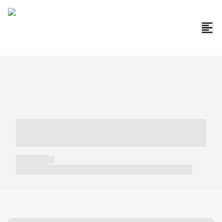
----- ----- -- ------ ---- ---- -- ----- -----
----- --- ------
----- -----
----- ----- -- ------ ---- ---- -- ----- ----- ----- --- ------