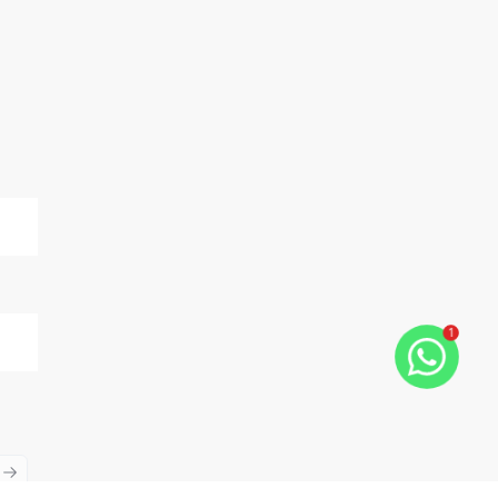
1
ious slide
Next slide