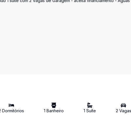
ndo 1 suíte com 2 Vagas de Garagem - aceita financiamento - Águas
2
Dormitório
s
1
Banheiro
1
Suíte
2
Vaga