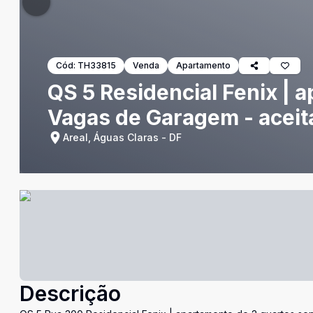
Cód:
TH33815
Venda
Apartamento
QS 5 Residencial Fenix | 
Vagas de Garagem - aceit
Areal, Águas Claras - DF
Descrição