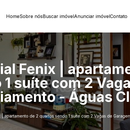
Home
Sobre nós
Buscar imóvel
Anunciar imóvel
Contato
al Fenix | apartam
 1 suíte com 2 Vag
ciamento - Águas Cl
x | apartamento de 2 quartos sendo 1 suíte com 2 Vagas de Garagem 