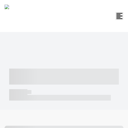
----- ----- -- ------ ---- ---- -- ----- -----
----- --- ------
----- -----
----- ----- -- ------ ---- ---- -- ----- ----- ----- --- ------