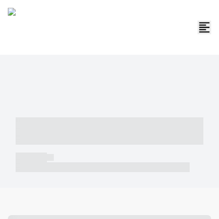
----- ----- -- ------ ---- ---- -- ----- -----
----- --- ------
----- -----
----- ----- -- ------ ---- ---- -- ----- ----- ----- --- ------