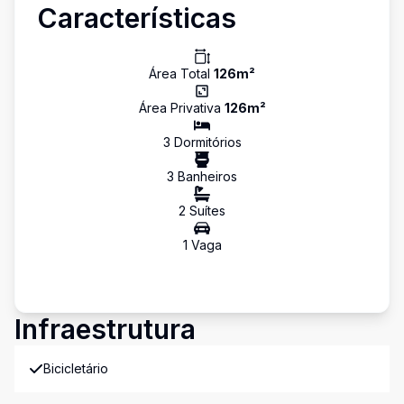
Características
Área Total
126
m²
Área Privativa
126
m²
3
Dormitório
s
3
Banheiro
s
2
Suíte
s
1
Vaga
Infraestrutura
Bicicletário