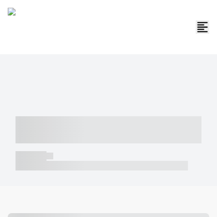
----- ----- -- ------ ---- ---- -- ----- -----
----- --- ------
----- -----
----- ----- -- ------ ---- ---- -- ----- ----- ----- --- ------