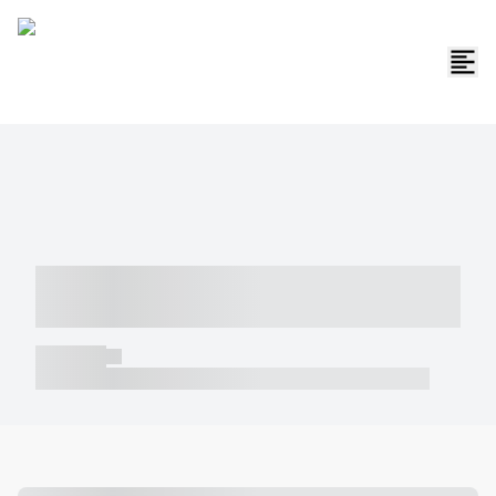
----- ----- -- ------ ---- ---- -- ----- -----
----- --- ------
----- -----
----- ----- -- ------ ---- ---- -- ----- ----- ----- --- ------