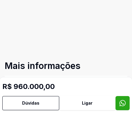
Mais informações
Aceita Pet
R$ 960.000,00
Área de Serviço
Dúvidas
Ligar
Banheiro Social
Cozinha