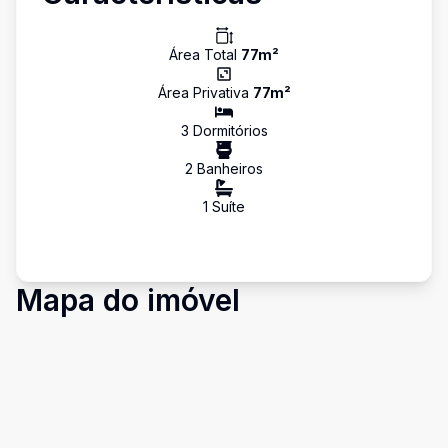
Área Total
77
m²
Área Privativa
77
m²
3
Dormitório
s
2
Banheiro
s
1
Suíte
Mapa do imóvel