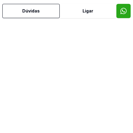
Dúvidas
Ligar
Banheiro Social
Copa
Copa Cozinha
Cozinha
Sala de Jantar
Video do imóvel
Imóveis semelhantes
Confira imóveis semelhantes