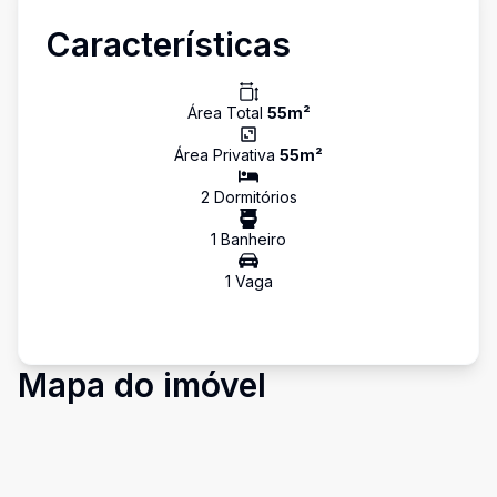
Características
Área Total
55
m²
Área Privativa
55
m²
2
Dormitório
s
1
Banheiro
1
Vaga
Mapa do imóvel