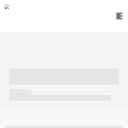
----- ----- -- ------ ---- ---- -- ----- -----
----- --- ------
----- -----
----- ----- -- ------ ---- ---- -- ----- ----- ----- --- ------