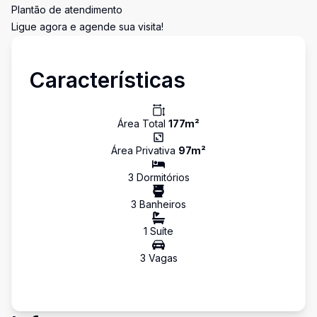
Plantão de atendimento
Ligue agora e agende sua visita!
Características
Área Total
177
m²
Área Privativa
97
m²
3
Dormitório
s
3
Banheiro
s
1
Suíte
3
Vaga
s