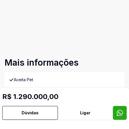
Mais informações
Aceita Pet
Área de Serviço
R$ 1.290.000,00
Churrasqueira
Dúvidas
Ligar
Cozinha