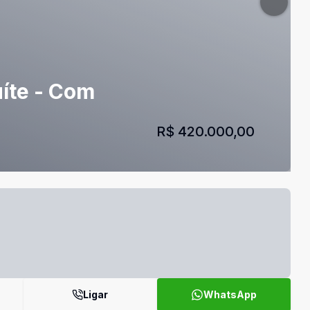
íte - Com
R$ 420.000,00
Ligar
WhatsApp