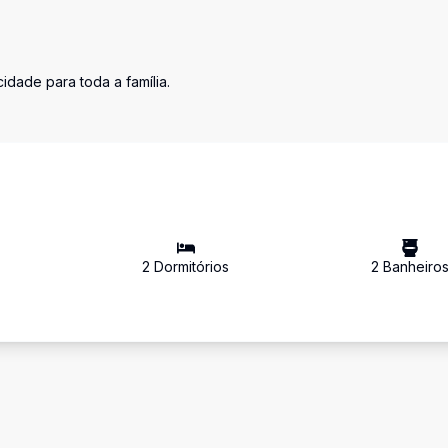
idade para toda a família.
²
2
Dormitório
s
2
Banheiro