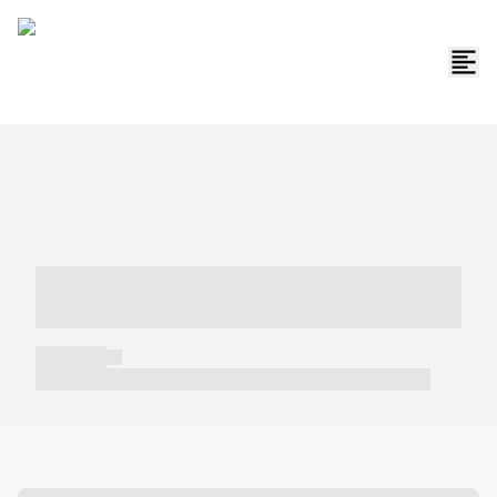
----- ----- -- ------ ---- ---- -- ----- -----
----- --- ------
----- -----
----- ----- -- ------ ---- ---- -- ----- ----- ----- --- ------