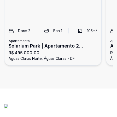
Dorm
2
Ban
1
105
m²
Apartamento
Apa
Solarium Park | Apartamento 2
Av
R$ 495.000,00
R$
Quartos - 1 Suíte | Águas Claras
ve
Águas Claras Norte, Águas Claras - DF
Águ
ga
Pa