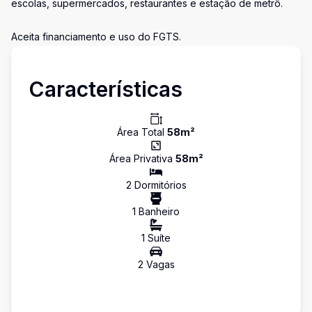
escolas, supermercados, restaurantes e estação de metrô.
Aceita financiamento e uso do FGTS.
Características
Área Total
58
m²
Área Privativa
58
m²
2
Dormitório
s
1
Banheiro
1
Suíte
2
Vaga
s