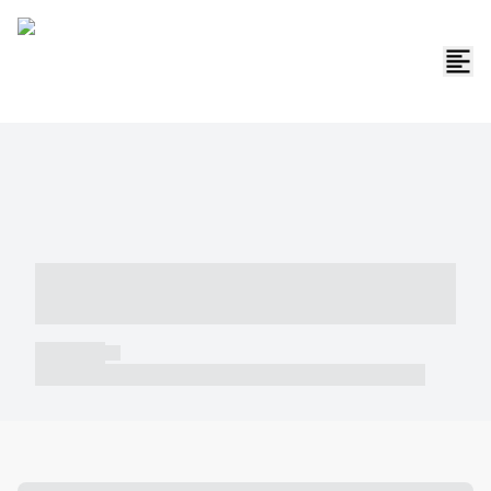
----- ----- -- ------ ---- ---- -- ----- -----
----- --- ------
----- -----
----- ----- -- ------ ---- ---- -- ----- ----- ----- --- ------