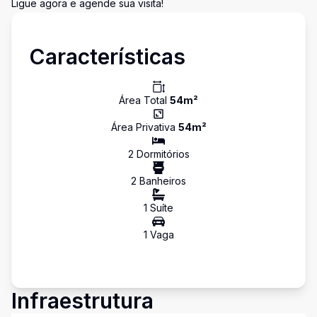
Ligue agora e agende sua visita!
Características
Área Total
54
m²
Área Privativa
54
m²
2
Dormitório
s
2
Banheiro
s
1
Suíte
1
Vaga
Infraestrutura