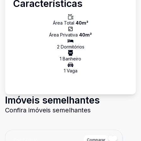
Características
Área Total
40
m²
Área Privativa
40
m²
2
Dormitório
s
1
Banheiro
1
Vaga
Imóveis semelhantes
Confira imóveis semelhantes
Cód:
EZ8035
Comparar