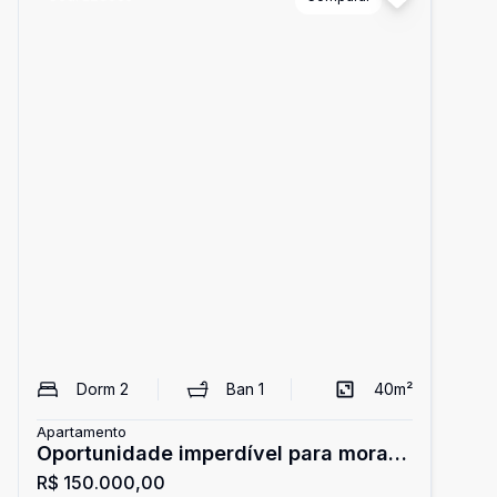
Dorm
2
Ban
1
40
m²
Apartamento
Oportunidade imperdível para morar
R$ 150.000,00
com conforto e praticidade no