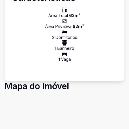
Área Total
62
m²
Área Privativa
62
m²
2
Dormitório
s
1
Banheiro
1
Vaga
Mapa do imóvel