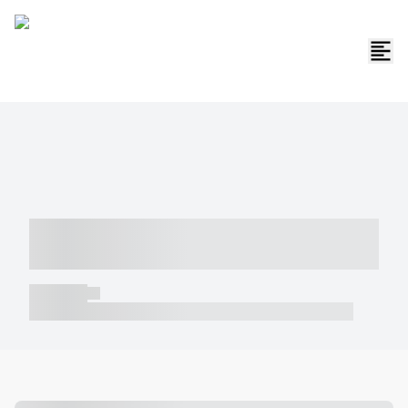
----- ----- -- ------ ---- ---- -- ----- -----
----- --- ------
----- -----
----- ----- -- ------ ---- ---- -- ----- ----- ----- --- ------