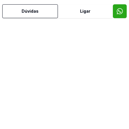
Dúvidas
Ligar
Mais informações
Aceita Pet
Área de Serviço
Banheiro Social
Cozinha
Dependência de Empregada