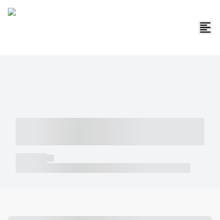
----- ----- -- ------ ---- ---- -- ----- -----
----- --- ------
----- -----
----- ----- -- ------ ---- ---- -- ----- ----- ----- --- ------