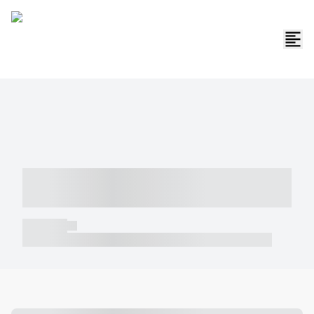
----- ----- -- ------ ---- ---- -- ----- -----
----- --- ------
----- -----
----- ----- -- ------ ---- ---- -- ----- ----- ----- --- ------