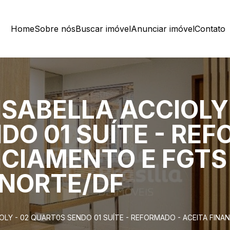
Home
Sobre nós
Buscar imóvel
Anunciar imóvel
Contato
 ISABELLA ACCIOLY
O 01 SUÍTE - REF
CIAMENTO E FGTS 
NORTE/DF
CCIOLY - 02 QUART0S SENDO 01 SUÍTE - REFORMADO - ACEITA FI