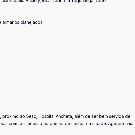
ial Isabella Accioly, localizado em Taguatinga Norte.
) armários planejados
 proximo ao Sesc, Hospital Ancheta, além de ser bem servida de
ocal com fácil acesso ao que há de melhor na cidade. Agende uma v