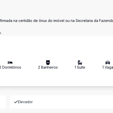
firmada na certidão de ônus do imóvel ou na Secretaria da Fazend
.
2
Dormitório
s
2
Banheiro
s
1
Suíte
1
Vag
Elevador