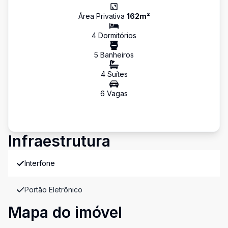
Área Privativa
162
m²
4
Dormitório
s
5
Banheiro
s
4
Suíte
s
6
Vaga
s
Infraestrutura
Interfone
Portão Eletrônico
Mapa do imóvel