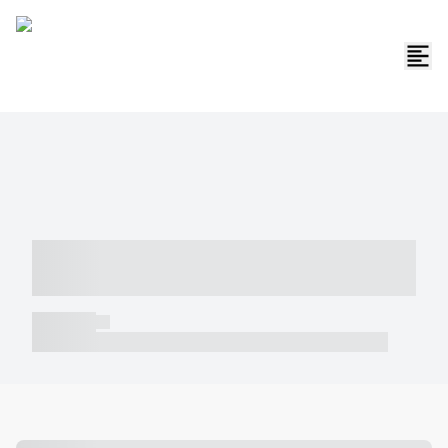
----- ----- -- ------ ---- ---- -- ----- -----
----- --- ------
----- -----
----- ----- -- ------ ---- ---- -- ----- ----- ----- --- ------