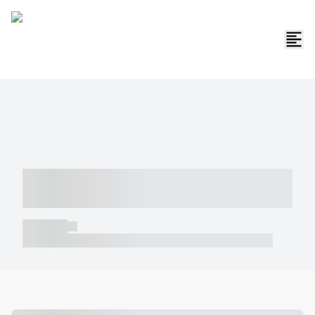
----- ----- -- ------ ---- ---- -- ----- -----
----- --- ------
----- -----
----- ----- -- ------ ---- ---- -- ----- ----- ----- --- ------