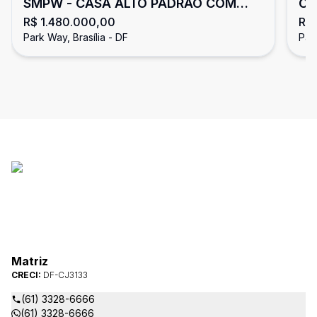
SMPW - CASA ALTO PADRÃO COM
Ca
R$ 1.480.000,00
R$
PISCINA 3 QUARTOS SENDO 3 SUÍTES
5)
Park Way, Brasília - DF
Park
NÃO ACEITA FINANCIAMENTO
Pi
Ac
Matriz
CRECI:
DF-CJ3133
(61) 3328-6666
(61) 3328-6666