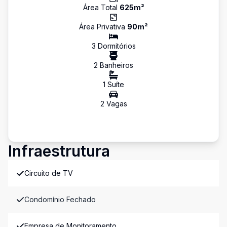
Área Total
625
m²
Área Privativa
90
m²
3
Dormitório
s
2
Banheiro
s
1
Suíte
2
Vaga
s
Infraestrutura
Circuito de TV
Condomínio Fechado
Empresa de Monitoramento