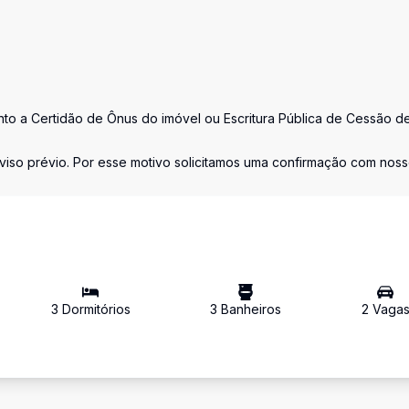
nto a Certidão de Ônus do imóvel ou Escritura Pública de Cessão d
viso prévio. Por esse motivo solicitamos uma confirmação com nos
3
Dormitório
s
3
Banheiro
s
2
Vaga