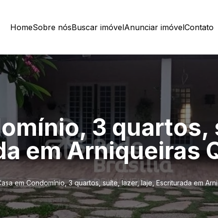
Home
Sobre nós
Buscar imóvel
Anunciar imóvel
Contato
ínio, 3 quartos, s
ada em Arniqueiras 
asa em Condomínio, 3 quartos, suíte, lazer, laje, Escriturada em Ar