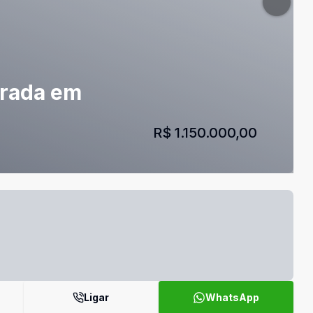
turada em
R$ 1.150.000,00
Ligar
WhatsApp