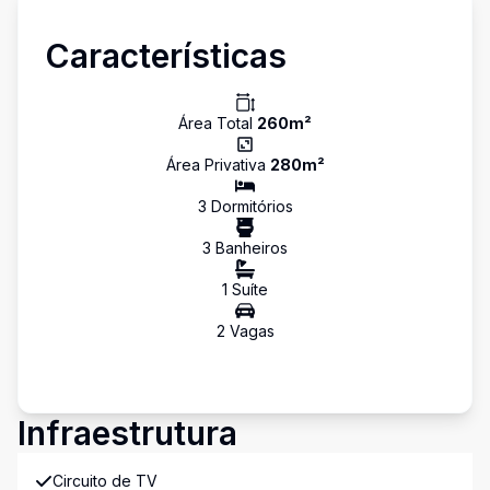
Características
Área Total
260
m²
Área Privativa
280
m²
3
Dormitório
s
3
Banheiro
s
1
Suíte
2
Vaga
s
Infraestrutura
Circuito de TV