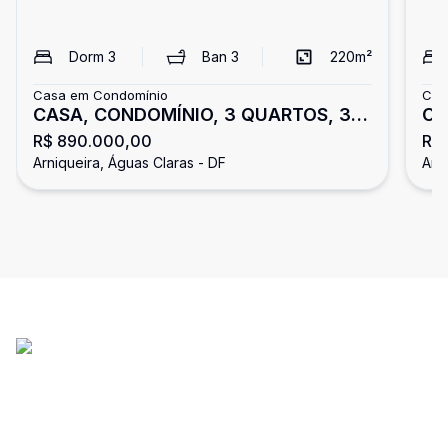
Dorm
3
Ban
3
220
m²
Casa em Condomínio
Cas
CASA, CONDOMÍNIO, 3 QUARTOS, 3
Ca
R$ 890.000,00
R$
SUÍTTES, NÃO FINANCIA, NÃO
co
Arniqueira, Águas Claras - DF
Arn
ACEIITTAA FGTS, ARNIQUEIRAS
no
pe