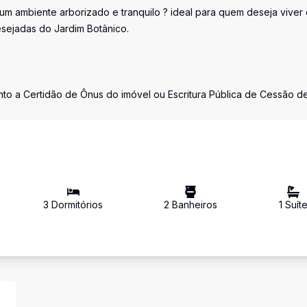
 um ambiente arborizado e tranquilo ? ideal para quem deseja viver
sejadas do Jardim Botânico.
nto a Certidão de Ônus do imóvel ou Escritura Pública de Cessão d
3
Dormitório
s
2
Banheiro
s
1
Suít