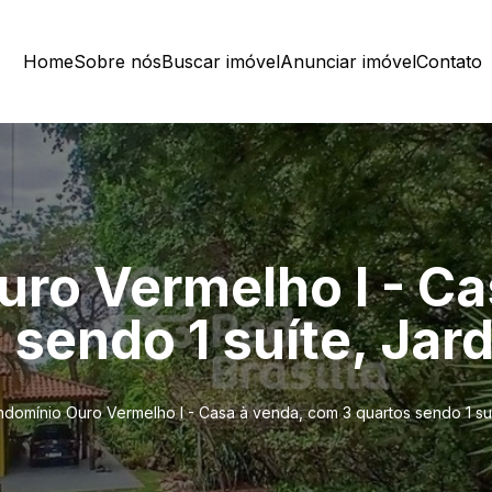
Home
Sobre nós
Buscar imóvel
Anunciar imóvel
Contato
ro Vermelho I - Ca
 sendo 1 suíte, Jar
domínio Ouro Vermelho I - Casa à venda, com 3 quartos sendo 1 suí