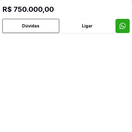
R$ 750.000,00
Mais informações
Dúvidas
Ligar
Banheiro Social
Cozinha
Quintal
Sala de Jantar
Sala de TV
Video do imóvel
Imóveis semelhantes
Confira imóveis semelhantes