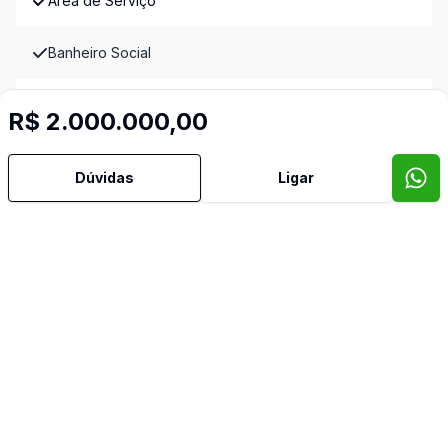
Área de Serviço
Banheiro Social
Churrasqueira
R$ 2.000.000,00
Copa
Dúvidas
Ligar
Cozinha
Estar Íntimo
Hidromassagem
Lavabo
Piscina