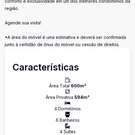
conforto e exclusividade em um dos melhores condomínios da
região.
Agende sua visita!
*A área do imóvel é uma estimativa e deverá ser confirmada
junto à certidão de ônus do imóvel ou cessão de direitos.
Características
Área Total
600
m²
Área Privativa
594
m²
4
Dormitório
s
6
Banheiro
s
4
Suíte
s