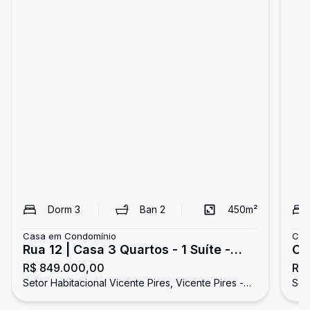
Dorm
3
Ban
2
450
m²
Casa em Condomínio
Cas
Rua 12 | Casa 3 Quartos - 1 Suíte -
Co
R$ 849.000,00
R$ 
Varanda | Vicente Pires
Ca
Setor Habitacional Vicente Pires, Vicente Pires -
Seto
se
DF
DF