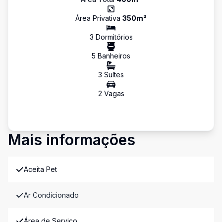
Área Privativa
350
m²
3
Dormitório
s
5
Banheiro
s
3
Suíte
s
2
Vaga
s
Mais informações
Aceita Pet
Ar Condicionado
Área de Serviço