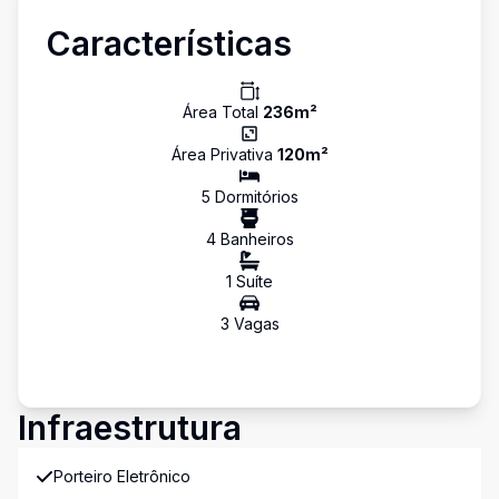
Características
Área Total
236
m²
Área Privativa
120
m²
5
Dormitório
s
4
Banheiro
s
1
Suíte
3
Vaga
s
Infraestrutura
Porteiro Eletrônico