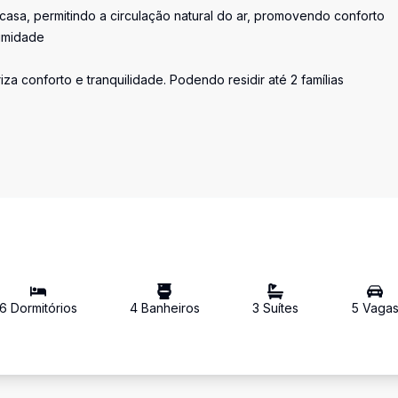
asa, permitindo a circulação natural do ar, promovendo conforto
umidade
za conforto e tranquilidade. Podendo residir até 2 famílias
6
Dormitório
s
4
Banheiro
s
3
Suíte
s
5
Vaga