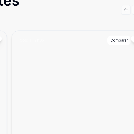
tes
Prev
Cód:
TH21165
Comparar