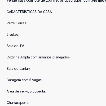
Vende casa com lote de 200 metros quadrados, com 348 metros
CARACTERÍSTICAS DA CASA:
Parte Térrea:
2 suítes;
Sala de TV;
Cozinha Ampla com ármarios planejados;
Sala de Jantar;
Garagem com 5 vagas;
Área de serviço coberta;
Churrasqueira;