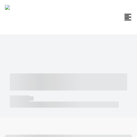
----- ----- -- ------ ---- ---- -- ----- -----
----- --- ------
----- -----
----- ----- -- ------ ---- ---- -- ----- ----- ----- --- ------