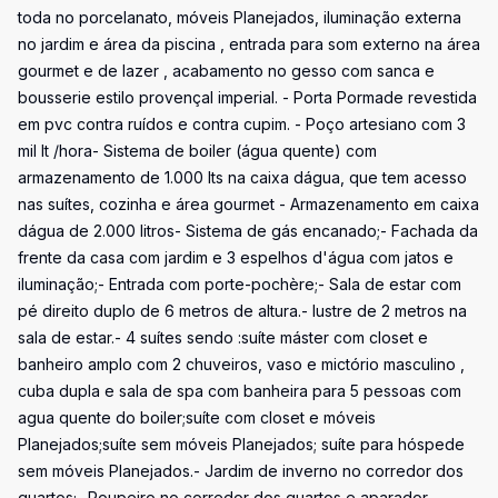
toda no porcelanato, móveis Planejados, iluminação externa
no jardim e área da piscina , entrada para som externo na área
gourmet e de lazer , acabamento no gesso com sanca e
bousserie estilo provençal imperial. - Porta Pormade revestida
em pvc contra ruídos e contra cupim. - Poço artesiano com 3
mil lt /hora- Sistema de boiler (água quente) com
armazenamento de 1.000 lts na caixa dágua, que tem acesso
nas suítes, cozinha e área gourmet - Armazenamento em caixa
dágua de 2.000 litros- Sistema de gás encanado;- Fachada da
frente da casa com jardim e 3 espelhos d'água com jatos e
iluminação;- Entrada com porte-pochère;- Sala de estar com
pé direito duplo de 6 metros de altura.- lustre de 2 metros na
sala de estar.- 4 suítes sendo :suíte máster com closet e
banheiro amplo com 2 chuveiros, vaso e mictório masculino ,
cuba dupla e sala de spa com banheira para 5 pessoas com
agua quente do boiler;suíte com closet e móveis
Planejados;suíte sem móveis Planejados; suíte para hóspede
sem móveis Planejados.- Jardim de inverno no corredor dos
quartos;- Roupeiro no corredor dos quartos e aparador