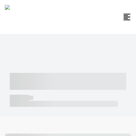
----- ----- -- ------ ---- ---- -- ----- -----
----- --- ------
----- -----
----- ----- -- ------ ---- ---- -- ----- ----- ----- --- ------