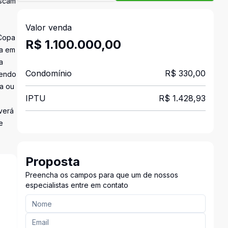
uscam
Valor venda
 Copa
R$ 1.100.000,00
da em
a
Condomínio
R$ 330,00
sendo
na ou
IPTU
R$ 1.428,93
verá
e
Proposta
Preencha os campos para que um de nossos
especialistas entre em contato
s