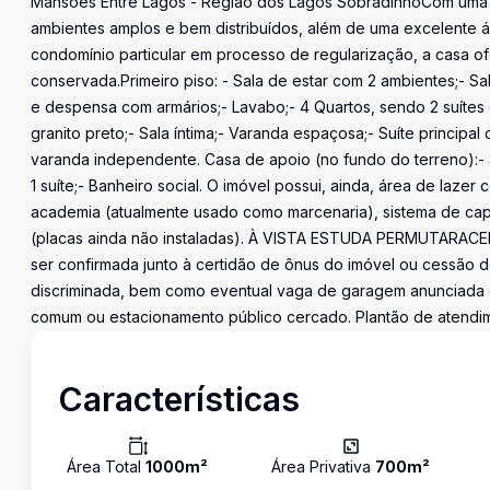
Mansões Entre Lagos - Região dos Lagos SobradinhoCom uma ar
ambientes amplos e bem distribuídos, além de uma excelente 
condomínio particular em processo de regularização, a casa o
conservada.Primeiro piso: - Sala de estar com 2 ambientes;- S
e despensa com armários;- Lavabo;- 4 Quartos, sendo 2 suítes
granito preto;- Sala íntima;- Varanda espaçosa;- Suíte princi
varanda independente. Casa de apoio (no fundo do terreno):- Sa
1 suíte;- Banheiro social. O imóvel possui, ainda, área de laze
academia (atualmente usado como marcenaria), sistema de cap
(placas ainda não instaladas). À VISTA ESTUDA PERMUTARACE
ser confirmada junto à certidão de ônus do imóvel ou cessão d
discriminada, bem como eventual vaga de garagem anunciada qu
comum ou estacionamento público cercado. Plantão de atendim
Características
Área Total
1000
m²
Área Privativa
700
m²