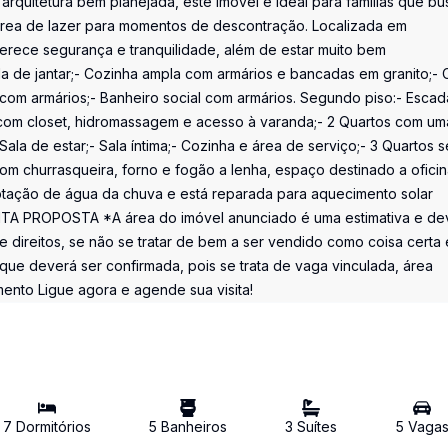
quitetura bem planejada, este imóvel é ideal para famílias que b
área de lazer para momentos de descontração. Localizada em
ferece segurança e tranquilidade, além de estar muito bem
ala de jantar;- Cozinha ampla com armários e bancadas em granito;-
 com armários;- Banheiro social com armários. Segundo piso:- Esca
pal com closet, hidromassagem e acesso à varanda;- 2 Quartos com um
la de estar;- Sala íntima;- Cozinha e área de serviço;- 3 Quartos 
r com churrasqueira, forno e fogão a lenha, espaço destinado a ofici
tação de água da chuva e está reparada para aquecimento solar
ITA PROPOSTA *A área do imóvel anunciado é uma estimativa e de
e direitos, se não se tratar de bem a ser vendido como coisa certa 
e deverá ser confirmada, pois se trata de vaga vinculada, área
ento Ligue agora e agende sua visita!
7
Dormitório
s
5
Banheiro
s
3
Suíte
s
5
Vaga