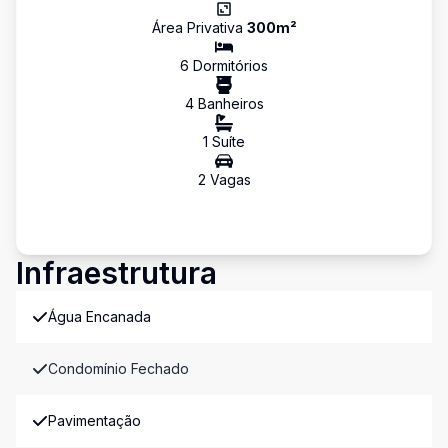
Área Privativa
300
m²
6
Dormitório
s
4
Banheiro
s
1
Suíte
2
Vaga
s
Infraestrutura
Água Encanada
Condomínio Fechado
Pavimentação