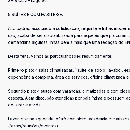
SHIS QL 2 - Lago Sul
5 SUÍTES E COM HABITE-SE.
Alto padrão associado a sofisticação, requinte e linhas mode
uso, acaba de ser disponibilizada para aqueles que procuram um
demandaria algumas linhas bem a mais que uma redação do E
Desta feita, vamos às particularidades resumidamente.
Primeiro piso: 4 salas climatizadas, 1 suíte de apoio, lavabo , 
dependência completa, área de serviços, oficina climatizada e 
Segundo piso: 4 suítes com varandas, climatizadas e com closet
cascata. Além disto, são atendidas por sala íntima e possuem
de lazer e a vida.
Lazer: piscina aquecida, ofurô com hidro, academia climatizad
(festas/reuniões/eventos).