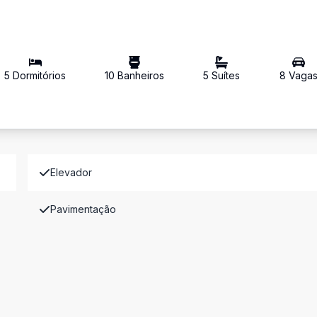
5
Dormitório
s
10
Banheiro
s
5
Suíte
s
8
Vaga
Elevador
Pavimentação