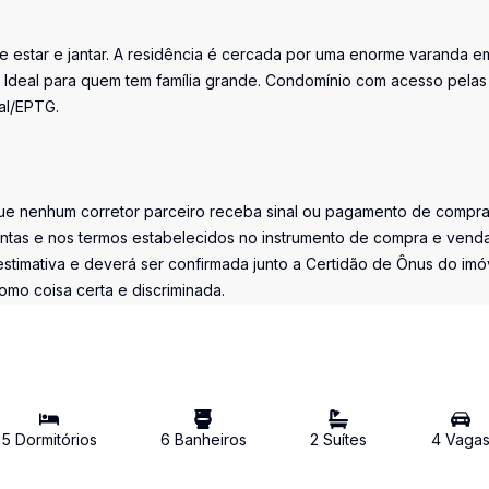
 estar e jantar. A residência é cercada por uma enorme varanda em
. Ideal para quem tem família grande. Condomínio com acesso pelas
al/EPTG.
 nenhum corretor parceiro receba sinal ou pagamento de compr
ntas e nos termos estabelecidos no instrumento de compra e vend
stimativa e deverá ser confirmada junto a Certidão de Ônus do imó
omo coisa certa e discriminada.
5
Dormitório
s
6
Banheiro
s
2
Suíte
s
4
Vaga