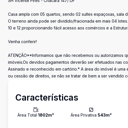
SH Vicente Pires - Chácara 147/ DF
Casa ampla com 05 quartos, sendo 02 suítes espaçosas, sala de
O terreno ainda pode ser dividido/fracionada em mais 04 lotes
10 e 12 proporcionando fácil acesso aos comércios e a Estrutur
Venha conferir!
ATENÇÃO**Informamos que não recebemos ou autorizamos que
imóveis.Os devidos pagamentos deverão ser efetuados nas co
Assinado e reconhecido em cartório.* A área do imóvel é uma e
ou cessão de direitos, se não se tratar de bem a ser vendido c
Características
Área Total
1802
m²
Área Privativa
543
m²