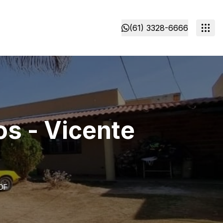
(61) 3328-6666
os - Vicente
 DF