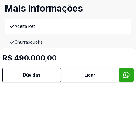
Mais informações
Aceita Pet
Churrasqueira
R$ 490.000,00
Copa
Cozinha Planejada
Dúvidas
Ligar
Quintal
Sala de TV
Banheiro de Empregada
Imóveis semelhantes