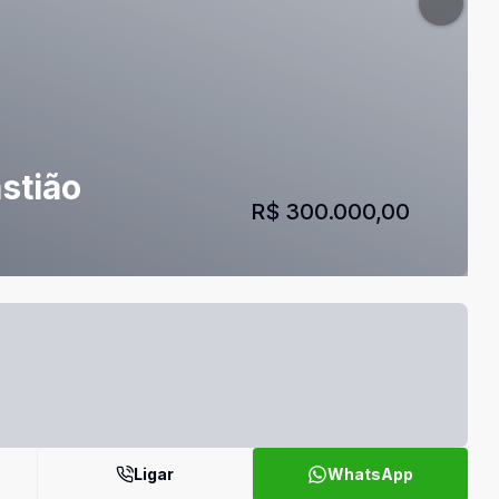
stião
R$ 300.000,00
Ligar
WhatsApp