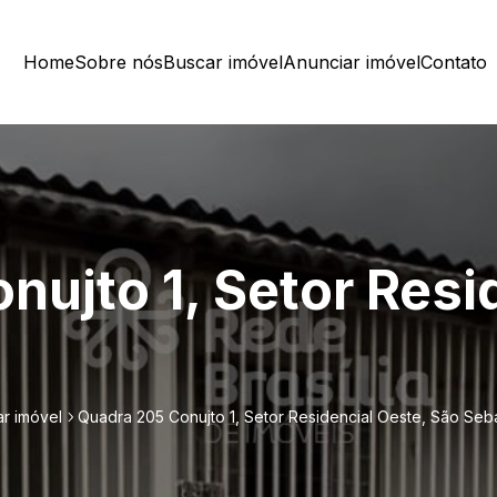
Home
Sobre nós
Buscar imóvel
Anunciar imóvel
Contato
ujto 1, Setor Resi
r imóvel
Quadra 205 Conujto 1, Setor Residencial Oeste, São Seb