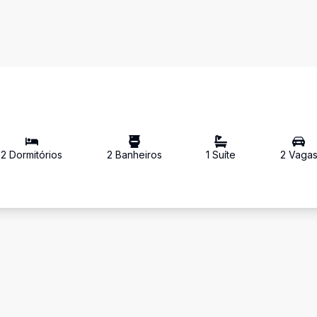
2
Dormitório
s
2
Banheiro
s
1
Suíte
2
Vaga