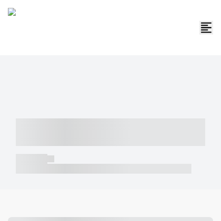
----- ----- -- ------ ---- ---- -- ----- -----
----- --- ------
----- -----
----- ----- -- ------ ---- ---- -- ----- ----- ----- --- ------