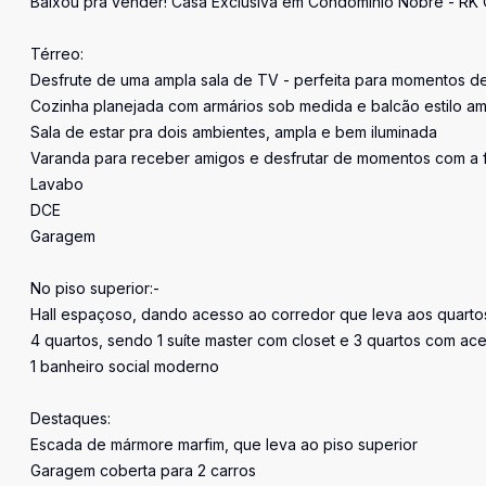
Baixou pra vender! Casa Exclusiva em Condomínio Nobre - RK 
Térreo:
Desfrute de uma ampla sala de TV - perfeita para momentos de
Cozinha planejada com armários sob medida e balcão estilo ame
Sala de estar pra dois ambientes, ampla e bem iluminada
Varanda para receber amigos e desfrutar de momentos com a f
Lavabo
DCE
Garagem
No piso superior:-
Hall espaçoso, dando acesso ao corredor que leva aos quarto
4 quartos, sendo 1 suíte master com closet e 3 quartos com ace
1 banheiro social moderno
Destaques:
Escada de mármore marfim, que leva ao piso superior
Garagem coberta para 2 carros