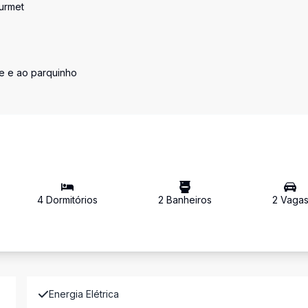
urmet
e e ao parquinho
4
Dormitório
s
2
Banheiro
s
2
Vaga
Energia Elétrica