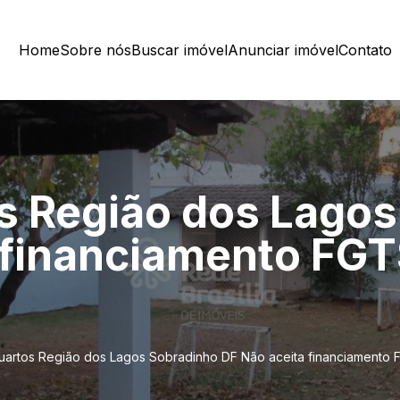
Home
Sobre nós
Buscar imóvel
Anunciar imóvel
Contato
s Região dos Lagos
 financiamento FGT
uartos Região dos Lagos Sobradinho DF Não aceita financiamento F