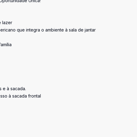
Oportunidade Única!
 lazer
ricano que integra o ambiente à sala de jantar
amília
s e à sacada.
sso à sacada frontal