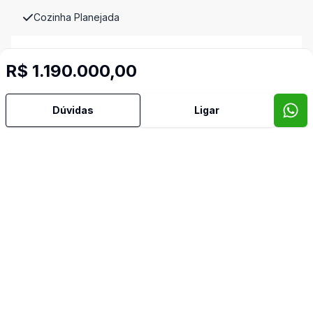
Cozinha Planejada
Dependência de Empregada
R$ 1.190.000,00
Dormitório com Armários
Dúvidas
Ligar
Home Theater
Jardim de Inverno
Lavabo
Sacada
Sala com Armários
Sala de Jantar