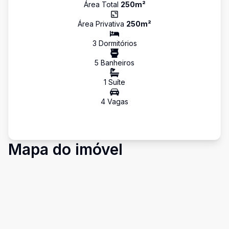
Área Total
250
m²
Área Privativa
250
m²
3
Dormitório
s
5
Banheiro
s
1
Suíte
4
Vaga
s
Mapa do imóvel