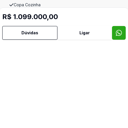
Copa Cozinha
R$ 1.099.000,00
Cozinha
Dúvidas
Ligar
Despensa
Dormitório com Armários
Escritório
Hidromassagem
Lavabo
Piscina
Quintal