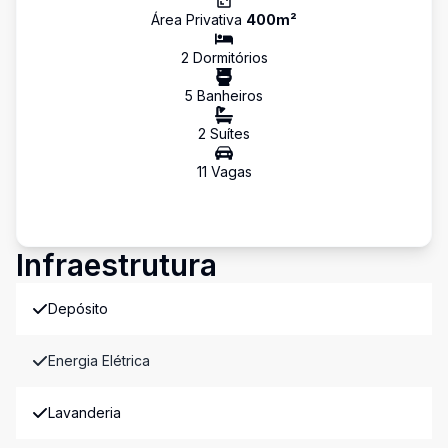
Área Privativa
400
m²
2
Dormitório
s
5
Banheiro
s
2
Suíte
s
11
Vaga
s
Infraestrutura
Depósito
Energia Elétrica
Lavanderia