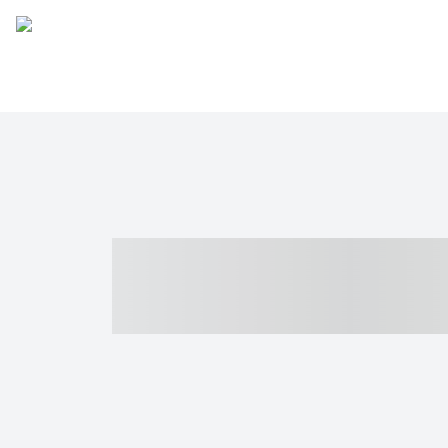
----- ----- -- -
- ------