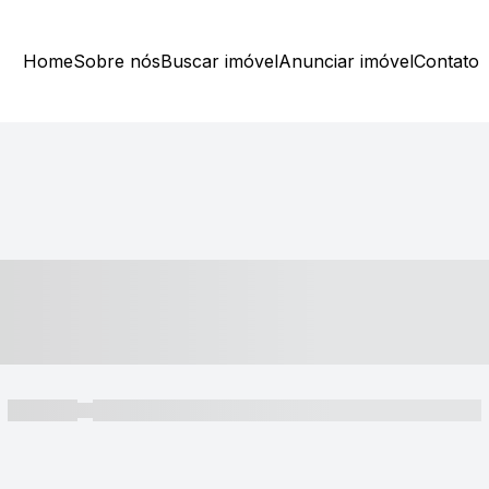
Home
Sobre nós
Buscar imóvel
Anunciar imóvel
Contato
----- ---- ---- -- ----
----- -----
----- ----- -- ------ ---- ---- -- ----- ----- ----- --- ------